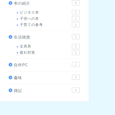
本の紹介
5
ビジネス本
1
子供への本
1
子育ての参考
1
生活雑貨
2
文房具
1
疲れ対策
1
自作PC
1
趣味
3
雑記
3